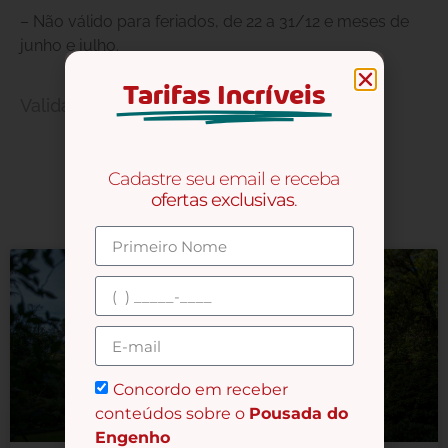
– Não válido para feriados, de 22 a 31/12 e meses de
junho e julho.
Tarifas Incríveis
Validade
Cadastre seu email e receba
ofertas exclusivas
.
Concordo em receber
conteúdos sobre o
Pousada do
Engenho