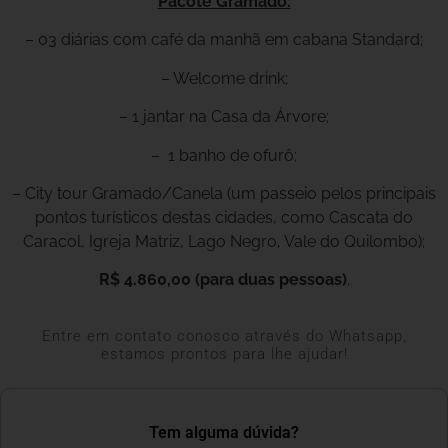
Pacote Gramado:
– 03 diárias com café da manhã em cabana Standard;
– Welcome drink;
– 1 jantar na Casa da Árvore;
– 1 banho de ofurô;
– City tour Gramado/Canela (um passeio pelos principais
pontos turísticos destas cidades, como Cascata do
Caracol, Igreja Matriz, Lago Negro, Vale do Quilombo);
R$ 4.860,00 (para duas pessoas)
.
Entre em contato conosco através do Whatsapp,
estamos prontos para lhe ajudar!
Tem alguma dúvida?