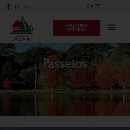
EN
PT
FAÇA UMA
RESERVA
Passeios