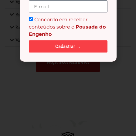
Voo de balão coletivo
Passeios de quadriciclo
Concordo em receber
conteúdos sobre o
Pousada do
Passeios a cavalo
Engenho
Voos Panorâmicos
Cadastrar →
FAÇA SUA RESERVA