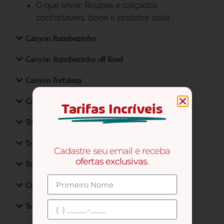
O que levar: Roupas e calçados
confortáveis, boné e protetor solar.
Canyon Itaimbezinho
Canyon Itaimbezinho off Road
Canyon Fortaleza
Canyon Fortaleza off Road
Tarifas Incríveis
Trilhas 4x4 região
Tour das águas
Cadastre seu email e receba
ofertas exclusivas
.
Tour Uva e Vinho
City Tour Canela e Gramado
Transfer Porto Alegre ou Caxias do Sul