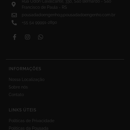
Rua Odon Cavalcante, 330, São Bernardo - São
Francisco de Paula - RS
pousadadoengenho@pousadadoengenho.com.br
+55 54 99991-2890
INFORMAÇÕES
Nossa Localização
Sobre nós
Contato
LINKS ÚTEIS
Políticas de Privacidade
Políticas da Pousada