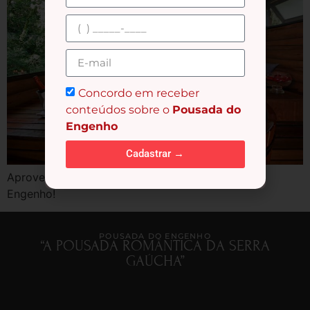
Concordo em receber
conteúdos sobre o
Pousada do
Engenho
Cadastrar →
Aproveite o Pacote Vale Presente da Pousada do
Engenho!
POUSADA DO ENGENHO
“A POUSADA ROMÂNTICA DA SERRA
GAÚCHA”