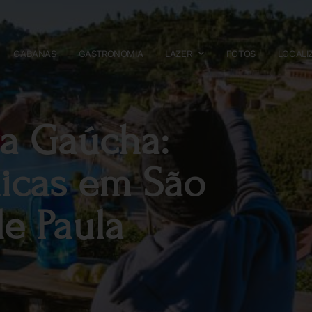
CABANAS
GASTRONOMIA
LAZER
FOTOS
LOCALI
ra Gaúcha:
nicas em São
de Paula