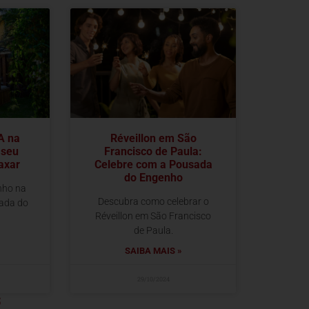
A na
Réveillon em São
 seu
Francisco de Paula:
axar
Celebre com a Pousada
do Engenho
nho na
Descubra como celebrar o
ada do
Réveillon em São Francisco
de Paula.
SAIBA MAIS »
29/10/2024
5