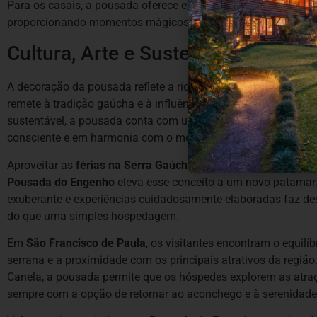
Para os casais, a pousada oferece experiências exclusivas, 
proporcionando momentos mágicos com vista privilegiada par
Cultura, Arte e Sustentabilidade
A decoração da pousada reflete a riqueza cultural da região, 
remete à tradição gaúcha e à influência europeia, além disso,
sustentável, a pousada conta com uma usina solar própria e 
consciente e em harmonia com o meio ambiente.
Aproveitar as
férias na Serra Gaúcha
é uma oportunidade de v
Pousada do Engenho
eleva esse conceito a um novo patamar.
exuberante e experiências cuidadosamente elaboradas faz des
do que uma simples hospedagem.
Em
São Francisco de Paula
, os visitantes encontram o equilíb
serrana e a proximidade com os principais atrativos da regi
Canela, a pousada permite que os hóspedes explorem as atra
sempre com a opção de retornar ao aconchego e à serenidade