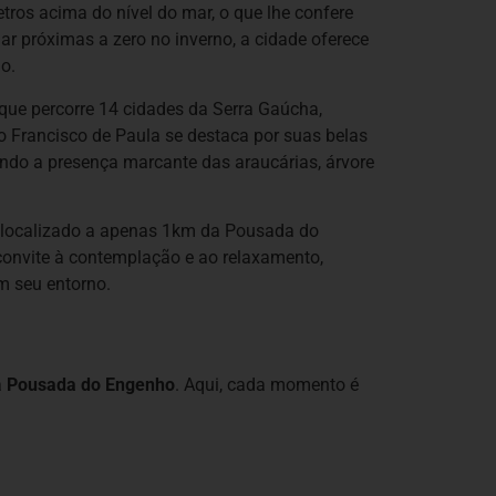
tros acima do nível do mar, o que lhe confere
 próximas a zero no inverno, a cidade oferece
o.
o que percorre 14 cidades da Serra Gaúcha,
ão Francisco de Paula se destaca por suas belas
uindo a presença marcante das araucárias, árvore
, localizado a apenas 1km da Pousada do
 convite à contemplação e ao relaxamento,
m seu entorno.
a
Pousada do Engenho
. Aqui, cada momento é