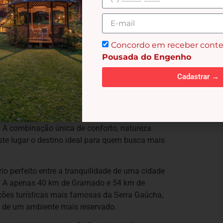
como
jantares à luz de velas na Casa da Árvore
,
a o pôr do sol da Serra Gaúcha.
Concordo em receber conte
Pousada do Engenho
com peças de arte selecionadas e mobiliário que
 alinhada com as tendências globais de turismo
Cadastrar →
práticas ecológicas que permitem uma estadia
ivenciar experiências transformadoras, e a
 A combinação única de conforto, natureza
te lugar o destino ideal para quem busca mais
rio perfeito entre a tranquilidade de uma cidade
ão. A apenas 40 km de Gramado e 54 km de
ções turísticas mais famosas da Serra Gaúcha,
 de um ambiente mais reservado.