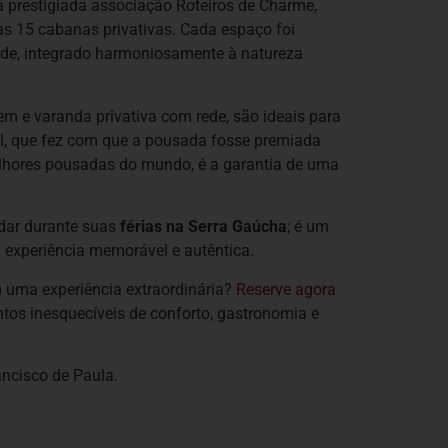
prestigiada associação Roteiros de Charme,
s 15 cabanas privativas. Cada espaço foi
ade, integrado harmoniosamente à natureza
m e varanda privativa com rede, são ideais para
al, que fez com que a pousada fosse premiada
lhores pousadas do mundo, é a garantia de uma
dar durante suas
férias na Serra Gaúcha
; é um
 experiência memorável e autêntica.
uma experiência extraordinária?
Reserve agora
os inesquecíveis de conforto, gastronomia e
ancisco de Paula.