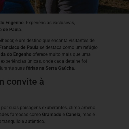
do Engenho
. Experiências exclusivas,
o de Paula
.
hedor, é um destino que encanta visitantes de
Francisco de Paula
se destaca como um refúgio
da do Engenho
oferece muito mais que uma
periências únicas, onde cada detalhe foi
durante suas
férias na Serra Gaúcha
.
m convite à
da por suas paisagens exuberantes, clima ameno
cidades famosas como
Gramado
e
Canela
, mas é
tranquilo e autêntico.