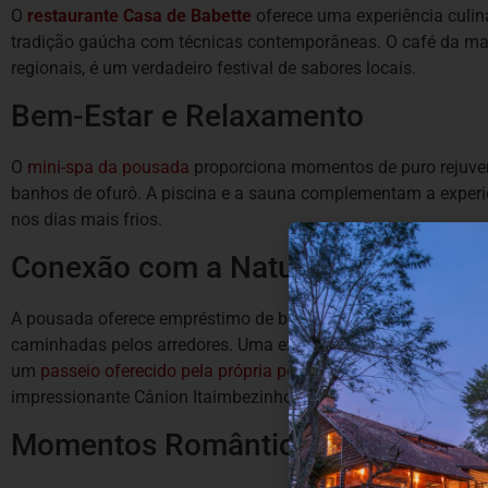
O
restaurante Casa de Babette
oferece uma experiência culin
tradição gaúcha com técnicas contemporâneas. O café da man
regionais, é um verdadeiro festival de sabores locais.
Bem-Estar e Relaxamento
O
mini-spa da pousada
proporciona momentos de puro rejuv
banhos de ofurô. A piscina e a sauna complementam a experi
nos dias mais frios.
Conexão com a Natureza
A pousada oferece empréstimo de bicicletas para explorar a reg
caminhadas pelos arredores. Uma experiência imperdível é vis
um
passeio oferecido pela própria pousada
. O parque está lo
impressionante Cânion Itaimbezinho.
Momentos Românticos