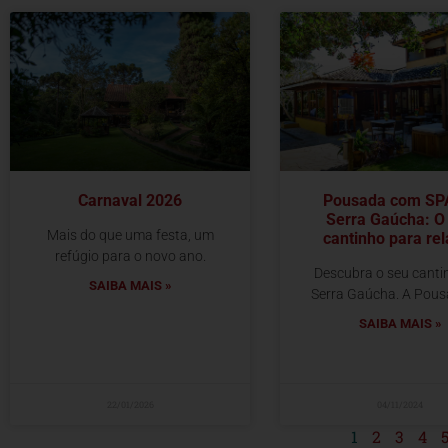
Carnaval 2026
Pousada com SP
Serra Gaúcha: O
Mais do que uma festa, um
cantinho para rel
refúgio para o novo ano.
Descubra o seu canti
SAIBA MAIS »
Serra Gaúcha. A Pous
SAIBA MAIS »
22/01/2026
04/11/2024
1
2
3
4