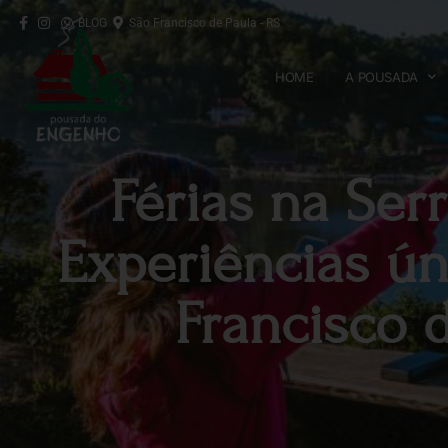
BLOG
São Francisco de Paula - RS
HOME
A POUSADA
Férias na Ser
Experiências ú
Francisco 