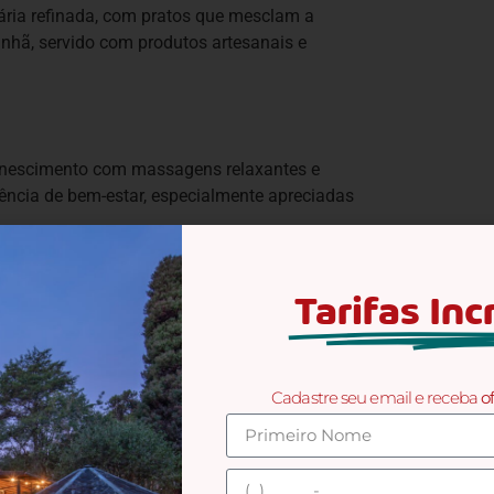
ária refinada, com pratos que mesclam a
hã, servido com produtos artesanais e
enescimento com massagens relaxantes e
ência de bem-estar, especialmente apreciadas
Tarifas Inc
ião, além de sugerir trilhas ecológicas e
itar o
Parque Nacional de Aparados da Serra
, em
calizado a cerca de 100 km, onde se encontra o
Cadastre seu email e receba
o